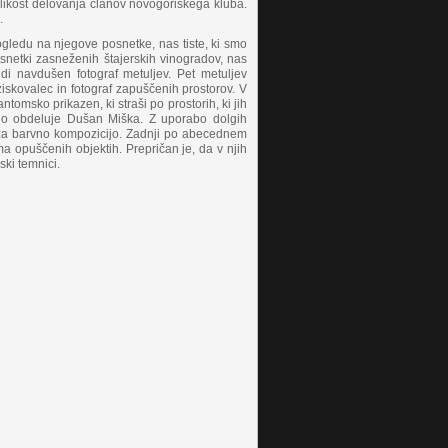
nolikost delovanja članov novogoriškega kluba.
.
 pogledu na njegove posnetke, nas tiste, ki smo
osnetki zasneženih štajerskih vinogradov, nas
 navdušen fotograf metuljev. Pet metuljev
ziskovalec in fotograf zapuščenih prostorov. V
tomsko prikazen, ki straši po prostorih, ki jih
i jo obdeluje Dušan Miška. Z uporabo dolgih
l za barvno kompozicijo. Zadnji po abecednem
ma opuščenih objektih. Prepričan je, da v njih
ski temnici.