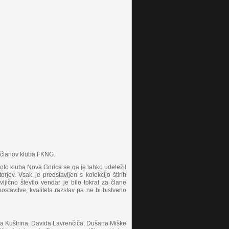
o članov kluba FKNG.
 Foto kluba Nova Gorica se ga je lahko udeležil
rjev. Vsak je predstavljen s kolekcijo štirih
ljično število vendar je bilo tokrat za člane
postavitve, kvaliteta razstav pa ne bi bistveno
eta Kuštrina, Davida Lavrenčiča, Dušana Miške