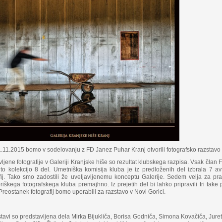
11.2015 bomo v sodelovanju z FD Janez Puhar Kranj otvorili fotografsko razstav
ljene fotografije v Galeriji Kranjske hiše so rezultat klubskega razpisa. Vsak član
to kolekcijo 8 del. Umetniška komisija kluba je iz predloženih del izbrala 7 avto
fij. Tako smo zadostili že uveljavljenemu konceptu Galerije. Sedem velja za prav
iškega fotografskega kluba premajhno. Iz prejetih del bi lahko pripravili tri take 
Preostanek fotografij bomo uporabili za razstavo v Novi Gorici.
tavi so predstavljena dela Mirka Bijukliča, Borisa Godniča, Simona Kovačiča, Jur