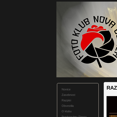
RAZ
Novice
Zasebnost
Razpisi
Obvestila
O klubu
Predstavitev članov