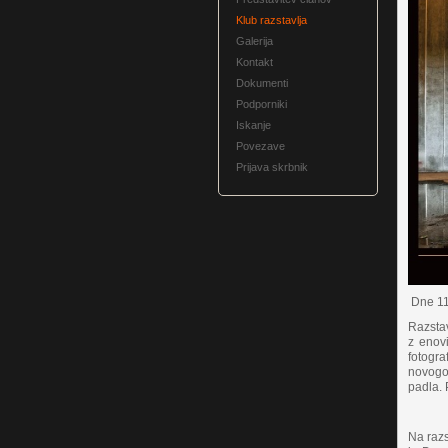
Klub razstavlja
Galerija
Kontakt
Dokumenti
Podporniki
Iskanje
Povezave
Prijava skrbnik
Dne 11.
Razstav
z enovi
fotogra
novogor
padla. 
Na razs