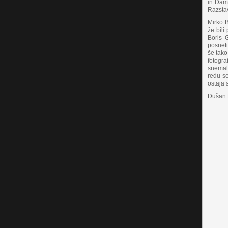
in Dami
Razstav
Mirko B
že bili
Boris 
posneti
še tako
fotogr
snemal
redu se
ostaja 
Dušan 