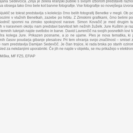
jana Sedevčiča. Žirija je želela kranjski publiki s svojim izborom predstaviti raz
a obsega tako črno bele kot barvne fotografije. Vse fotografije so novejšega izvora
ijuklič se tokrat predstavlja s kolekcijo črno belih fotografij Benetke v megli. Ob
 pozimi v vlažnih Benetkah, zazebe po hrbtu. Z Zimskimi grafikami, črno belimi p
Godnič spomni na zimsko spokojnost narave. Simon Kovačič je med drugim tudi
h v naravnem okolju nam predstavi barvitost teh nežnih žuželk. Jure Kuštrin je ra
 temnih luknjah najde svetlobo in barve. David Lavrenčič na svojih posnetkih lovi fan
afira kolega Jure. Prikazen posname, a jo ne ujame. Ples je nova tematika, k
nih časov poudarja gibanje plesalcev. Pri tem ohranja svojo značilnost – smise
 nam predstavlja Damijan Sedevčič. Je član trojice, ki rada brska po starih oziro
sled za nekdanjimi uporabniki. Če jih ne najde v objektu, se mu prikažejo v elektron
Miška, MF FZS, EFIAP