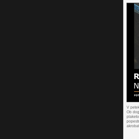
V pete
Ob dog
plaketo
popestr
akrobat