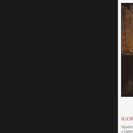
IGOR
Vljudno
v Galer