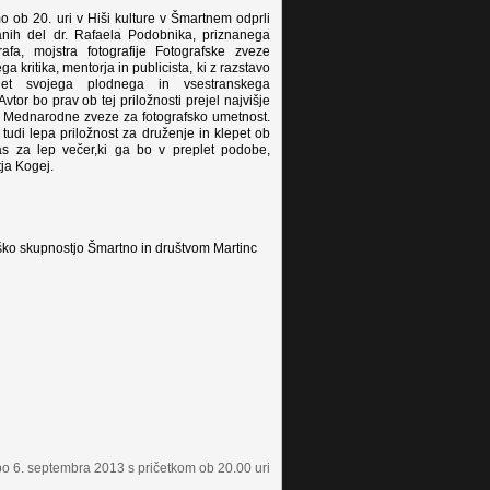
 ob 20. uri v Hiši kulture v Šmartnem odprli
vanih del dr. Rafaela Podobnika, priznanega
rafa, mojstra fotografije Fotografske zveze
ga kritika, mentorja in publicista, ki z razstavo
5 let svojega plodnega in vsestranskega
vtor bo prav ob tej priložnosti prejel najvišje
nik Mednarodne zveze za fotografsko umetnost.
 tudi lepa priložnost za druženje in klepet ob
as za lep večer,ki ga bo v preplet podobe,
ja Kogej.
ško skupnostjo Šmartno in društvom Martinc
 bo 6. septembra 2013 s pričetkom ob 20.00 uri