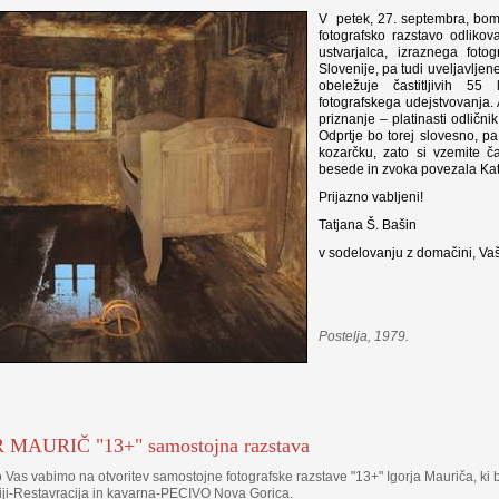
V petek, 27. septembra, bomo
fotografsko razstavo odliko
ustvarjalca, izraznega fotog
Slovenije, pa tudi uveljavljene
obeležuje častitljivih 5
fotografskega udejstvovanja. A
priznanje – platinasti odlič
Odprtje bo torej slovesno, pa
kozarčku, zato si vzemite č
besede in zvoka povezala Kat
Prijazno vabljeni!
Tatjana Š. Bašin
v sodelovanju z domačini, Va
Postelja, 1979.
 MAURIČ "13+" samostojna razstava
 Vas vabimo na otvoritev samostojne fotografske razstave "13+" Igorja Mauriča, ki
iji-Restavracija in kavarna-PECIVO Nova Gorica.