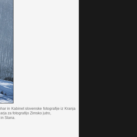
ar in Kabinet slovenske fotografije iz Kranja
rja za fotografijo Zimsko jutro,
 in Slana.