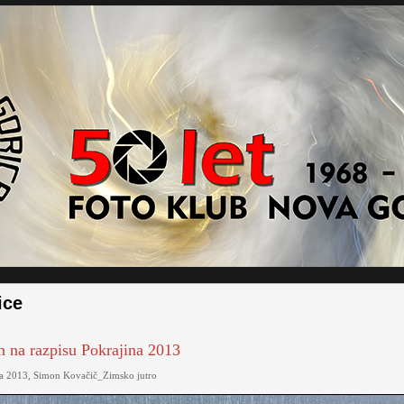
ice
 na razpisu Pokrajina 2013
na 2013, Simon Kovačič_Zimsko jutro