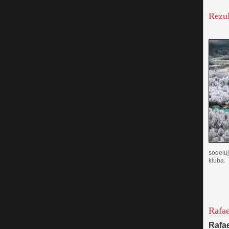
Rezul
sodeluj
kluba.
Rafae
Rafa