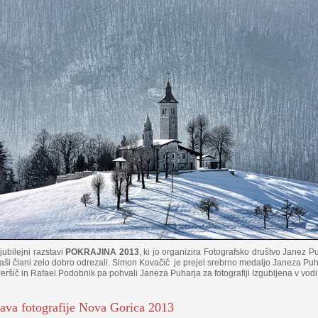
jubilejni razstavi
POKRAJINA 2013
, ki jo organizira
Fotografsko društvo Janez Puh
aši člani zelo dobro odrezali. Simon Kovačič
je prejel srebrno medaljo Janeza Puha
eršič in Rafael Podobnik pa pohvali Janeza Puharja za fotografiji Izgubljena v vodi
ava fotografije Nova Gorica 2013