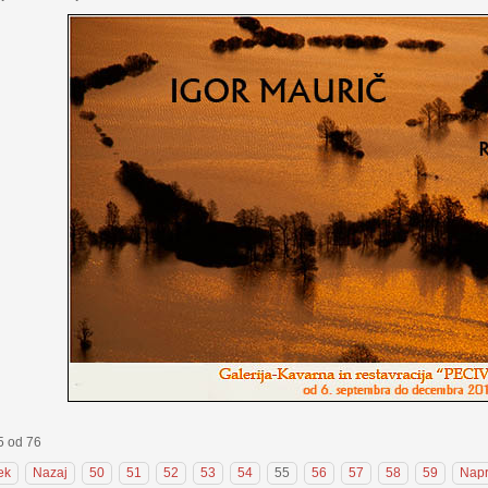
5 od 76
ek
Nazaj
50
51
52
53
54
55
56
57
58
59
Napr