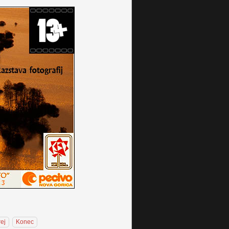
ej
Konec