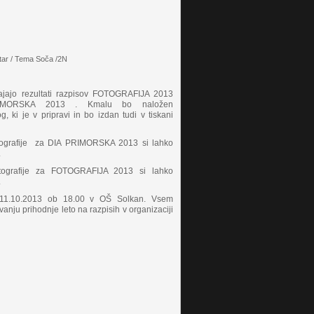
tar / Tema Soča /2N
ajajo rezultati razpisov FOTOGRAFIJA 2013
IMORSKA 2013 . Kmalu bo naložen
og, ki je v pripravi in bo izdan tudi v tiskani
tografije za DIA PRIMORSKA 2013 si lahko
.
tografije za FOTOGRAFIJA 2013 si lahko
.
 11.10.2013 ob 18.00 v OŠ Solkan. Vsem
nju prihodnje leto na razpisih v organizaciji