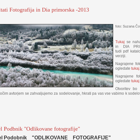
tati Fotografija in Dia primorska -2013
foto: Suzana Čo
Tukaj
se nah
in DIA PR
tudi pdf katal
verziji.
Nagrajene fo
ogledate
tukaj
Nagrajene fo
ogledate
tukaj
Otvoritev bo
očim avtorjem se zahvaljujemo za sodelovanje, hkrati pa vas vse vabimo k sodelova
l Podbnik "Odlikovane fotografije"
el Podobnik "ODLIKOVANE FOTOGRAFIJE"