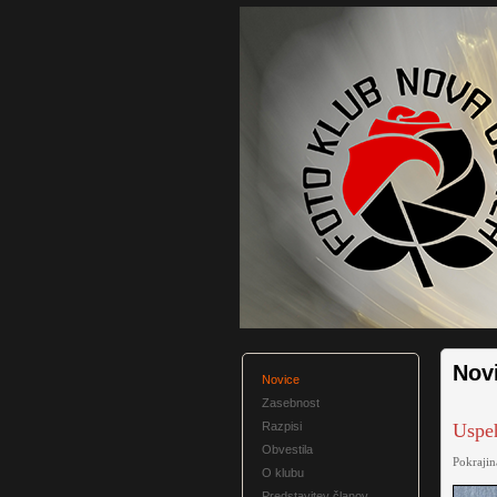
Nov
Novice
Zasebnost
Razpisi
Uspeh
Obvestila
Pokraji
O klubu
Predstavitev članov