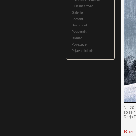
Klub razstavlja
Galerija
Kontakt
Dokumenti
Podporniki
Iskanje
Povezave
Prijava skrbnik
Na 20. 
so se n
Darja P
Razst