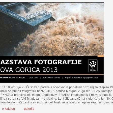
k, 11.10.2013 je v OŠ Solkan potekala otvoritev in podelitev priznanj za razp
odku so prejeli fotografski naziv F3FZS Katuša Margon Vuga ter F2FZS Damijan L
 FKNG za prejeti visoki mednarodni naziv EFIAP/p in prispevek k razvoju klubske
ili pa so ga še Vid Mladovan na klavirju, Leni Stevanovič na violončelu ter Nik
skim letalom. Za zaključek so poskrbeli briški in vipavski vinarji ter sirarji iz Tolmina
e-katalog
galerija