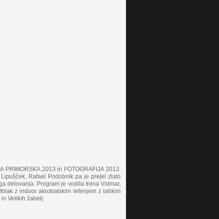
isa DIA PRIMORSKA 2013 in FOTOGRAFIJA 2013.
ipušček, Rafael Podobnik pa je prejel zlato
ga delovanja. Program je vodila Irena Vidmar,
 Oblak z indoor akrobatskim letenjem z lahkim
 in Velikih žabelj.