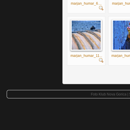
marjan_humar_6....
marjan_hum
marjan_humar_11...
marjan_hum
Foto Klub Nova Gorica |