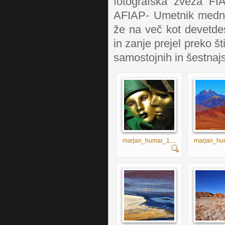
fotografska zveza FIA
AFIAP- Umetnik mednar
že na več kot devetde
in zanje prejel preko št
samostojnih in šestnajs
marjan_humar_1....
marjan_hum