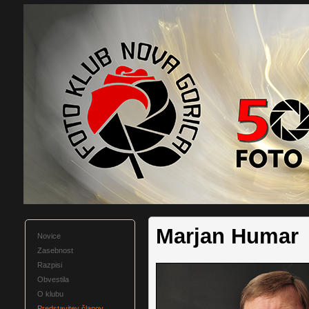
Marjan Humar
Novice
Zasebnost
Razpisi
Obvestila
O klubu
Predstavitev članov