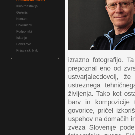
Klub razstavlja
Galerija
Kontakt
Dokumenti
Podporniki
Iskanje
Povezave
Prijava skrbnik
izrazno fotografijo. T
prepoznal eno od zvrs
ustvarjalecdovolj, 
ustreznega tehničneg
življenja. Tako kot os
barv in kompozicije 
govorice, pričel izkori
uspehov na domačih in
zveza Slovenije podel