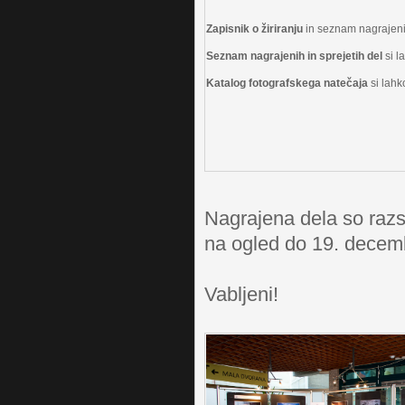
Zapisnik o žiriranju
in seznam nagrajenih
Seznam nagrajenih in sprejetih del
si l
Katalog fotografskega natečaja
si lahk
Nagrajena dela so razs
na ogled do 19. decem
Vabljeni!