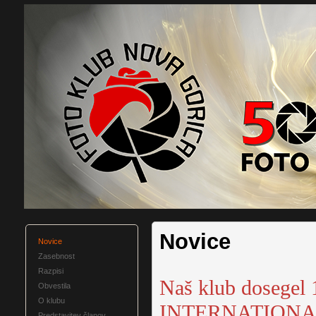
Novice
Novice
Zasebnost
Razpisi
Naš klub dosege
Obvestila
O klubu
INTERNATIONA
Predstavitev članov