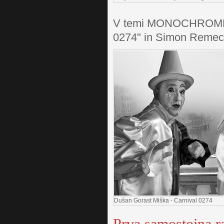
V temi MONOCHROME st
0274" in Simon Remec 
Dušan Gorast Miška - Carnival 0274