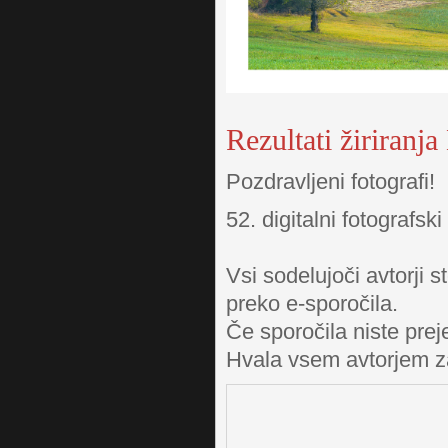
Rezultati žirira
Pozdravljeni fotografi!
52. digitalni fotografsk
Vsi sodelujoči avtorji s
preko e-sporočila.
Če sporočila niste preje
Hvala vsem avtorjem z