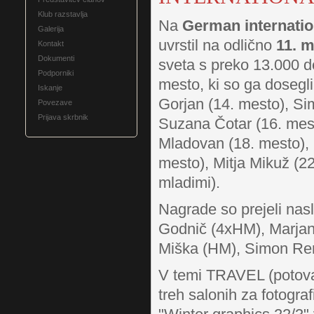
Klub razstavlja
Na
German internatio
Galerija
uvrstil na odlično
11. 
Kontakt
Dokumenti
sveta s preko 13.000 de
Podporniki
mesto, ki so ga dosegli
Iskanje
Gorjan (14. mesto), Si
Povezave
Prijava skrbnik
Suzana Čotar
(16. mes
Mladovan (18. mesto),
mesto), Mitja Mikuž (2
mladimi).
Nagrade so prejeli nasl
Godnič (4xHM), Marja
Miška (HM), Simon Re
V temi TRAVEL (potovan
treh salonih za fotogra