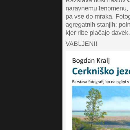
Razstava nosi naslov
naravnemu fenomenu, ki
pa vse do mraka. Fotogr
agregatnih stanjih: po
kjer ribe plačajo dave
VABLJENI!