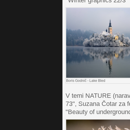
"Winter graphics 22
Boris Godnič - Lake Bled
V temi NATURE (narava
73", Suzana Čotar za fo
"
Beauty of undergroun