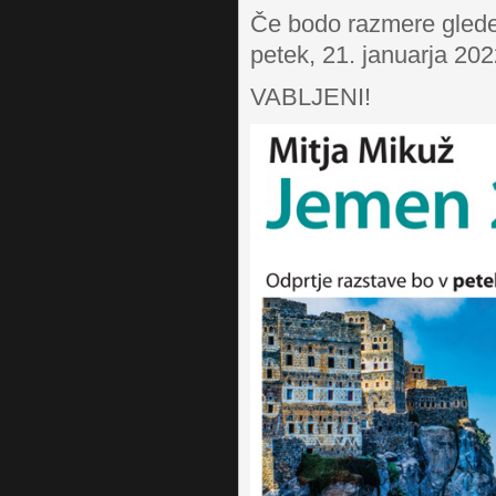
Če bodo razmere glede 
petek, 21. januarja 202
VABLJENI!