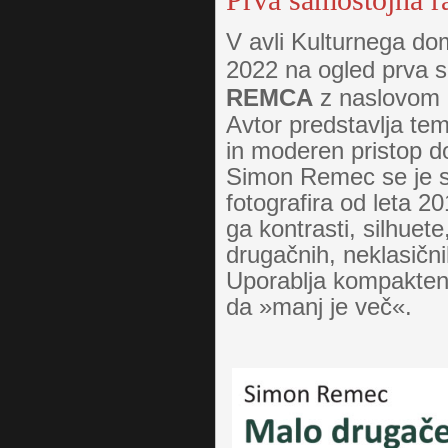
Prva samostojna
V avli Kulturnega do
2022 na ogled prva 
REMCA
z naslovom
Avtor predstavlja tem
in moderen pristop do
Simon Remec se je s 
fotografira od leta 20
ga kontrasti, silhuet
drugačnih, neklasični
Uporablja kompakten 
da »manj je več«.