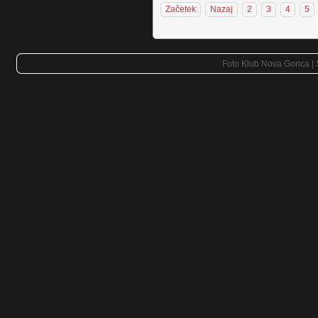
Začetek
Nazaj
2
3
4
5
Foto Klub Nova Gorica |