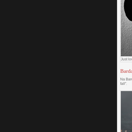
Just lo
Barda
Na Bard
fall".