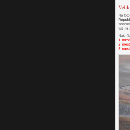
Velik
Na foto
Republ
sodelov
tisti, k
Naši čl
1. mes
2. mes
3. mes