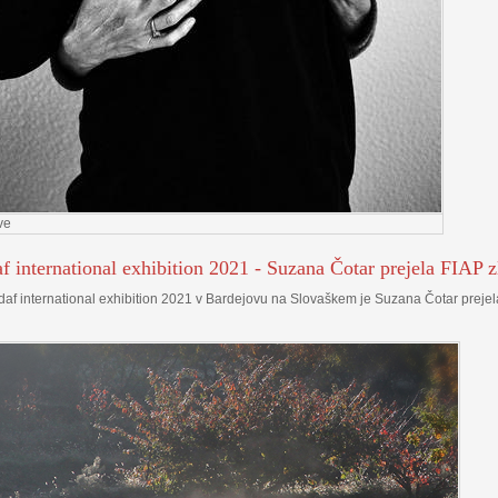
ve
f international exhibition 2021 - Suzana Čotar prejela FIAP 
af international exhibition 2021 v Bardejovu na Slovaškem je Suzana Čotar prejela