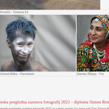
Kovačič - Toskana 63
Gorast Miška - Plavolasec
Zdenka Šfiligoj - Trio
nska pregledna razstava fotografij 2021 - diploma Simon Re
enski pregledni razstavi fotografij 2021 je v temi: prosta čro-bela naš član Simon 