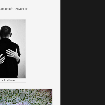
,
"Tam daleč", "Zavesljaj".
- Just love