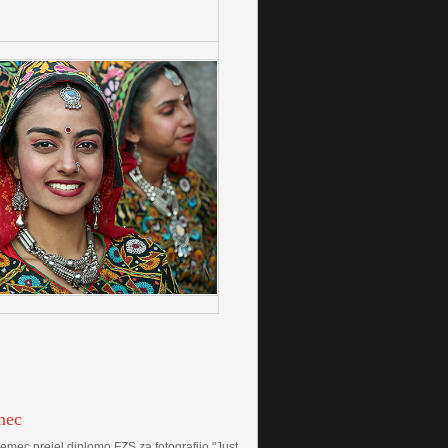
mec
Remec prejel diplomo FZS za fotografijo "Just