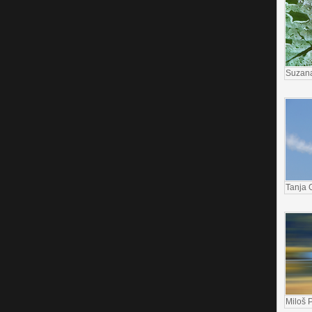
Suzana
Tanja G
Miloš P