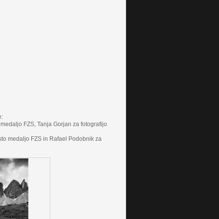
e:
o medaljo FZS, Tanja Gorjan za fotografijo
nasto medaljo FZS in Rafael Podobnik za