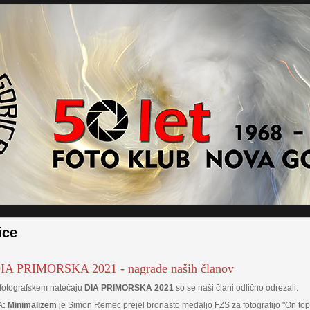
ice
DIA PRIMORSKA 2021 - nagrade naših članov
 fotografskem natečaju
DIA PRIMORSKA 2021
so se naši člani odlično odrezali.
A
: Minimalizem
je Simon Remec prejel bronasto medaljo FZS za fotografijo "On top