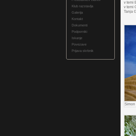
v temi 
Klub razstavlja
v temi 
Tanja G
Galerija
Kontakt
Dokumenti
Podporniki
Iskanje
Povezave
Prijava skrbnik
Simon 