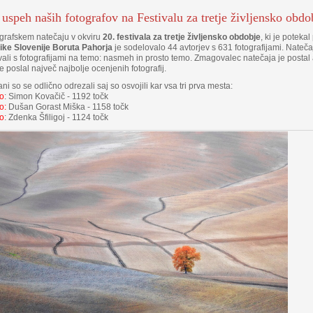
 uspeh naših fotografov na Festivalu za tretje življensko obdo
grafskem natečaju v okviru
20. festivala za tretje življensko obdobje
, ki je poteka
ike Slovenije Boruta Pahorja
je sodelovalo 44 avtorjev s 631 fotografijami. Natečaj
ali s fotografijami na temo: nasmeh in prosto temo. Zmagovalec natečaja je postal av
i je poslal največ najbolje ocenjenih fotografij.
ani so se odlično odrezali saj so osvojili kar vsa tri prva mesta:
to
: Simon Kovačič - 1192 točk
to:
Dušan Gorast Miška - 1158 točk
to
: Zdenka Šfiligoj - 1124 točk