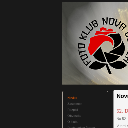
Nov
Novice
Zasebnost
Razpisi
52. 
Obvestila
Na 52.
O klubu
V temi 
Predstavitev članov