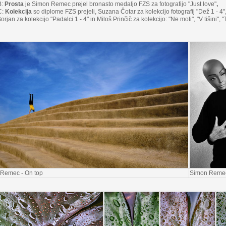
B:
Prosta
je Simon Remec prejel bronasto medaljo FZS za fotografijo "Just love"
,
C:
Kolekcija
so diplome FZS prejeli, Suzana Čotar za kolekcijo fotografij "Dež 1 - 4"
orjan za kolekcijo "Padalci 1 - 4" in Miloš Prinčič za kolekcijo: "Ne moti", "V tišini", 
Remec - On top
Simon Remec 