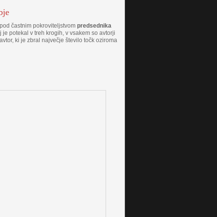
bje
l pod častnim pokroviteljstvom
predsednika
 je potekal v treh krogih, v vsakem so avtorji
tor, ki je zbral največje število točk oziroma