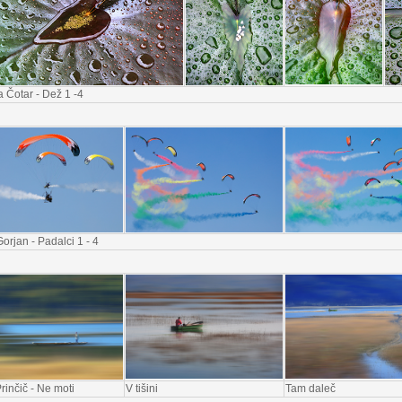
 Čotar - Dež 1 -4
orjan - Padalci 1 - 4
rinčič - Ne moti
V tišini
Tam daleč