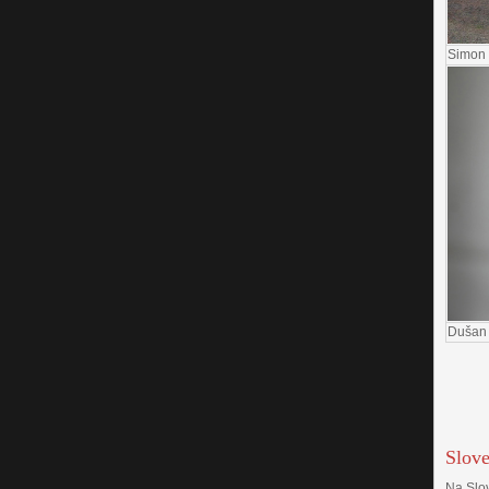
Simon 
Dušan 
Slove
Na Slov