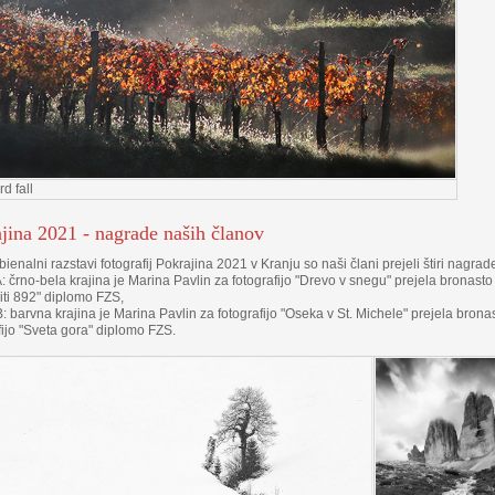
d fall
jina 2021 - nagrade naših članov
bienalni razstavi fotografij Pokrajina 2021 v Kranju so naši člani prejeli štiri nagrad
A: črno-bela krajina je Marina Pavlin za fotografijo "Drevo v snegu" prejela bronast
ti 892" diplomo FZS,
B: barvna krajina je Marina Pavlin za fotografijo "Oseka v St. Michele" prejela bro
fijo "Sveta gora" diplomo FZS.