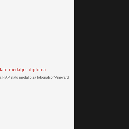
zlato medaljo- diploma
 FIAP zlato medaljo za fotografijo "Vineyard