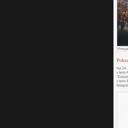
Vineyar
Pokra
Na 24. 
v temi 
"Dolomi
v temi 
fotogra