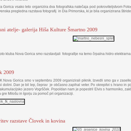
 Gorica vsako leto organizira dva fotografska natečaja pod pokroviteljstvom Fotog
venska pregledna razstava fotografij in Dia Primorska, ki je bila organizirana štirides
ni atelje- galerija Hiša Kulture Šmartno 2009
oto kluba Nova Gorica smo razstavljali fotografije na temo črpalna hidro elektrarna
k 2009
K Nova Gorica smo v septembru 2009 organizirali piknik. Izvedli smo ga v zaselk
i dolini. Dan je bil lep, čeprav je občasno zapihal veter. Po okrepitvi s hrano in pi
 akumulacijsko jezero Vogršček. Popoldan nam je popestril Elvis s harmoniko, zak
 gre Milošu in Igorju za pomoč pri organizaciji.
itev razstave Človek in kovina