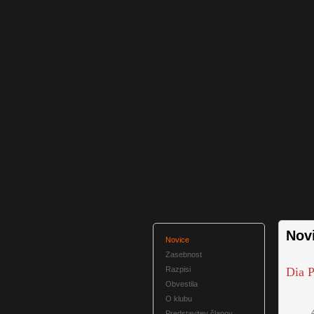
Nov
Novice
Zasebnost
Razpisi
Dia P
Obvestila
O klubu
40 le
Predstavitev članov