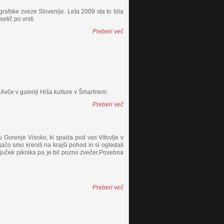
rafske zveze Slovenije. Leta 2009 sta to bila
etič po vrsti.
Preberi več
 Avče v galeriji Hiša kulture v Šmartnem.
Preberi več
u Gorenje Visoko, ki spada pod vas Vitovlje v
jačo smo krenili na krajši pohod in si ogledali
ljuček piknika pa je bil pozno zvečer.Posebna
Preberi več